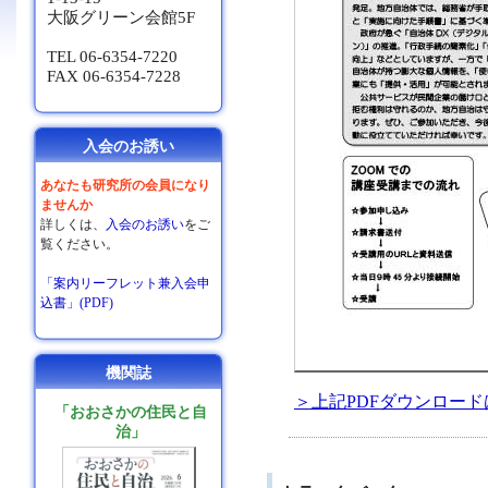
大阪グリーン会館5F
TEL 06-6354-7220
FAX 06-6354-7228
入会のお誘い
あなたも研究所の会員になり
ませんか
詳しくは、
入会のお誘い
をご
覧ください。
「案内リーフレット兼入会申
込書」(PDF)
機関誌
＞上記PDFダウンロー
「おおさかの住民と自
治」