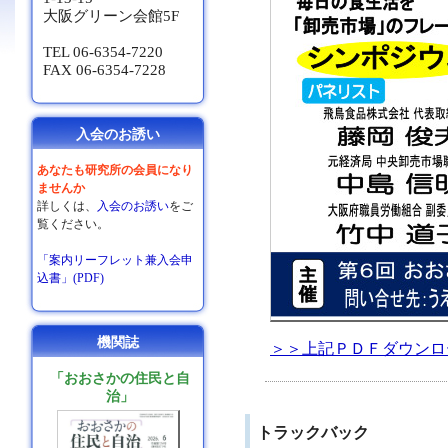
大阪グリーン会館5F
TEL 06-6354-7220
FAX 06-6354-7228
入会のお誘い
あなたも研究所の会員になり
ませんか
詳しくは、
入会のお誘い
をご
覧ください。
「案内リーフレット兼入会申
込書」(PDF)
機関誌
＞＞上記ＰＤＦダウンロ
「おおさかの住民と自
治」
トラックバック