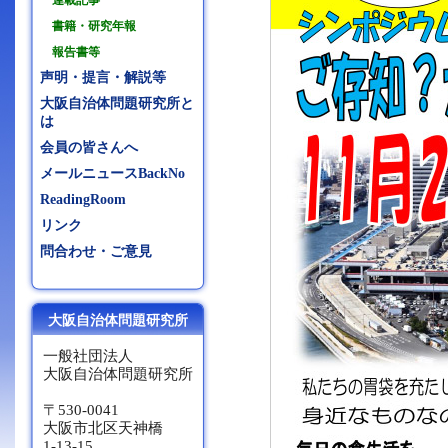
連載記事
書籍・研究年報
報告書等
声明・提言・解説等
大阪自治体問題研究所と
は
会員の皆さんへ
メールニュースBackNo
ReadingRoom
リンク
問合わせ・ご意見
大阪自治体問題研究所
一般社団法人
大阪自治体問題研究所
〒530-0041
大阪市北区天神橋
1-13-15