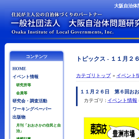
大阪自治体
コンテンツ
トピックス - １１月
HOME
カテゴリトップ
»
イベント
イベント情報
研究所等
１１月２６日 第６回お
会員等
カテゴリ :
イベント情報
研究会・調査活動
ワーキングペーパー
出版物
月刊「おおさかの住民と自
治」