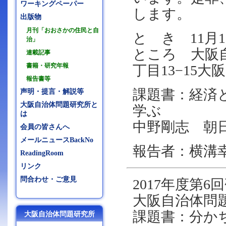
ワーキングペーパー
します。
出版物
月刊「おおさかの住民と自
と き 11月13
治」
ところ 大阪
連載記事
書籍・研究年報
丁目13−15大阪
報告書等
課題書：経済
声明・提言・解説等
大阪自治体問題研究所と
学ぶ
は
中野剛志 朝
会員の皆さんへ
メールニュースBackNo
報告者：横溝
ReadingRoom
リンク
問合わせ・ご意見
2017年度第6回
大阪自治体問
課題書：分か
大阪自治体問題研究所