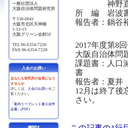
神野直彦・
一般社団法人
大阪自治体問題研究所
所 編 岩波
〒530-0041
報告者：鍋谷
大阪市北区天神橋
1-13-15
大阪グリーン会館5F
2017年度第8回
TEL 06-6354-7220
FAX 06-6354-7228
大阪自治体問
課題書：人口
入会のお誘い
書
あなたも研究所の会員になり
報告者：夏井
ませんか
12月は終了
詳しくは、
入会のお誘い
をご
覧ください。
さい。
「案内リーフレット兼入会申
込書」(PDF)
この記事の1行
機関誌