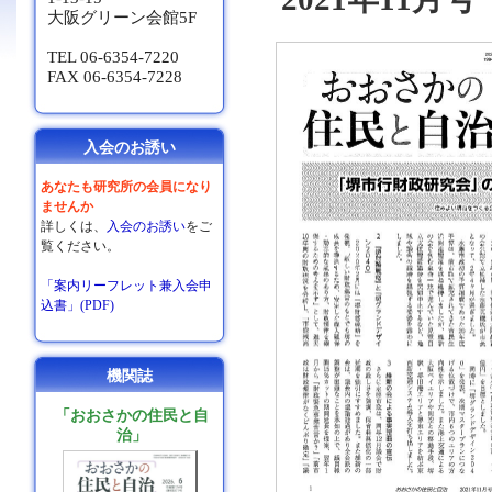
大阪グリーン会館5F
TEL 06-6354-7220
FAX 06-6354-7228
入会のお誘い
あなたも研究所の会員になり
ませんか
詳しくは、
入会のお誘い
をご
覧ください。
「案内リーフレット兼入会申
込書」(PDF)
機関誌
「おおさかの住民と自
治」