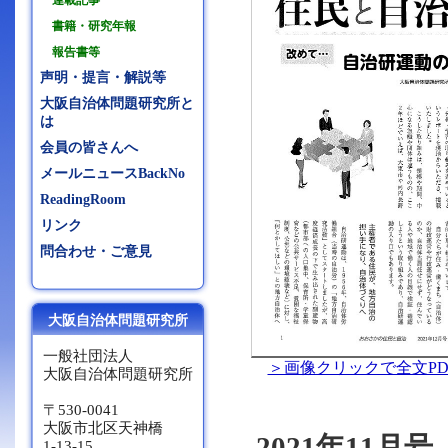
連載記事
書籍・研究年報
報告書等
声明・提言・解説等
大阪自治体問題研究所と
は
会員の皆さんへ
メールニュースBackNo
ReadingRoom
リンク
問合わせ・ご意見
大阪自治体問題研究所
一般社団法人
＞画像クリックで全文PD
大阪自治体問題研究所
〒530-0041
大阪市北区天神橋
2021年11月
1-13-15