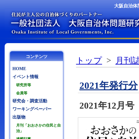
大阪自治体
コンテンツ
トップ
>
月刊誌
HOME
イベント情報
2021年発行分
研究所等
会員等
研究会・調査活動
2021年12月
ワーキングペーパー
出版物
月刊「おおさかの住民と自
治」